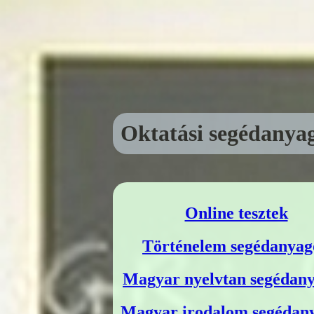
Oktatási segédanya
Online tesztek
Történelem segédanyag
Magyar nyelvtan segédan
Magyar irodalom segédan